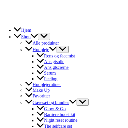
Gå
til
indholdet
Hjem
Shop
Alle produkter
Hudpleje
Rens og facemist
Ansigtsolie
Ansigtscreme
Serum
Peeling
Hudplejerutiner
Make Up
Favoritter
Gavesæt og bundles
Glow & Go
Barriere boost kit
Night reset routine
The selfcare set