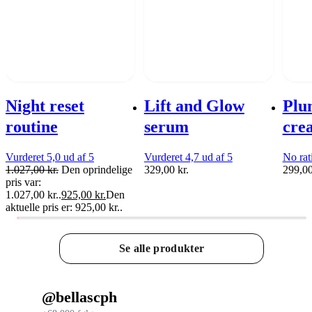
Night reset
Lift and Glow
Plu
routine
serum
cre
Vurderet 5,0 ud af 5
Vurderet 4,7 ud af 5
No rat
1.027,00
kr.
Den oprindelige
329,00
kr.
299,0
pris var:
1.027,00 kr..
925,00
kr.
Den
aktuelle pris er: 925,00 kr..
Se alle produkter
@bellascph