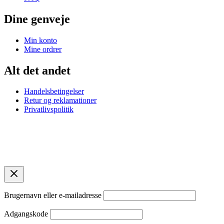
Dine genveje
Min konto
Mine ordrer
Alt det andet
Handelsbetingelser
Retur og reklamationer
Privatlivspolitik
© 2026 Bellas Copenhagen. 2920 Charlottenlund. CVR:
45869261.
Designet af
contentbya.dk
Brugernavn eller e-mailadresse
Adgangskode