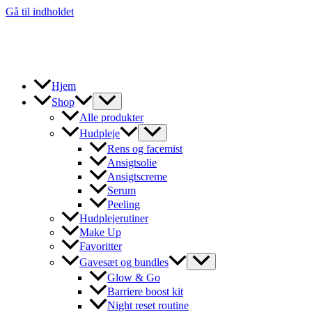
Gå til indholdet
Hjem
Shop
Alle produkter
Hudpleje
Rens og facemist
Ansigtsolie
Ansigtscreme
Serum
Peeling
Hudplejerutiner
Make Up
Favoritter
Gavesæt og bundles
Glow & Go
Barriere boost kit
Night reset routine