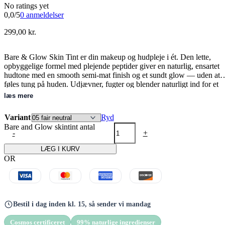
No ratings yet
0,0/5
0 anmeldelser
299,00
kr.
Bare & Glow Skin Tint er din makeup og hudpleje i ét. Den lette,
opbyggelige formel med plejende peptider giver en naturlig, ensartet
hudtone med en smooth semi-mat finish og et sundt glow — uden at
føles tung på huden. Udjævner, fugter og blender naturligt ind for et
“your skin, but better” look.
læs mere
Variant
Ryd
Bare and Glow skintint antal
-
+
LÆG I KURV
OR
Bestil i dag inden kl. 15, så sender vi mandag
Cosmos certificeret
99% naturlige ingredienser