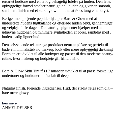
ensartet hudtone med en let og behagelig følelse på huden. Den lette,
opbyggelige formel smelter naturligt ind i huden og giver en smooth,
semi-mat finish med et sundt glow — uden at føles tung eller kaget.
Beriget med plejende peptider hjælper Bare & Glow med at
understøtte hudens fugtbalance og efterlade huden blød, gennemfugte
og velplejet hele dagen. De naturlige pigmenter hjælper med at
udjævne hudtonen og minimere synligheden af porer, samtidig med at
huden stadig ligner hud.
Den selvsettende tekstur gør produktet nemt at påføre og perfekt til
både et minimalistisk no-makeup look eller mere opbyggelig dækning
Formlen er udviklet til alle hudtyper og passer til den moderne beauty
rutine, hvor makeup og hudpleje går hånd i hånd.
Bare & Glow Skin Tint fås i 7 nuancer, udviklet til at passe forskellig
undertoner og hudtoner — fra fair til deep.
Naturlig finish. Plejende ingredienser. Hud, der stadig føles som dig 
bare mere glowy.
læs mere
ANMELDELSER