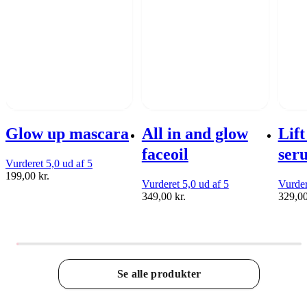
Glow up mascara
All in and glow
Lif
faceoil
ser
Vurderet 5,0 ud af 5
199,00
kr.
Vurderet 5,0 ud af 5
Vurder
349,00
kr.
329,0
Se alle produkter