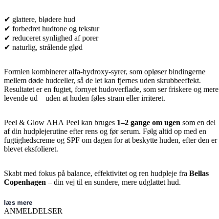
✔ glattere, blødere hud
✔ forbedret hudtone og tekstur
✔ reduceret synlighed af porer
✔ naturlig, strålende glød
Formlen kombinerer alfa-hydroxy-syrer, som opløser bindingerne
mellem døde hudceller, så de let kan fjernes uden skrubbeeffekt.
Resultatet er en fugtet, fornyet hudoverflade, som ser friskere og mere
levende ud – uden at huden føles stram eller irriteret.
Peel & Glow AHA Peel kan bruges
1–2 gange om ugen
som en del
af din hudplejerutine efter rens og før serum. Følg altid op med en
fugtighedscreme og SPF om dagen for at beskytte huden, efter den er
blevet eksfolieret.
Skabt med fokus på balance, effektivitet og ren hudpleje fra
Bellas
Copenhagen
– din vej til en sundere, mere udglattet hud.
læs mere
ANMELDELSER