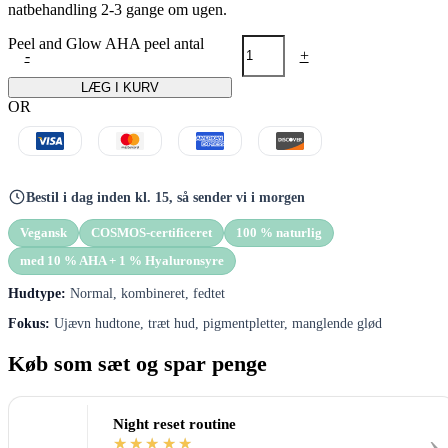
natbehandling 2-3 gange om ugen.
Peel and Glow AHA peel antal
-
+
LÆG I KURV
OR
Bestil i dag inden kl. 15, så sender vi i morgen
Vegansk
COSMOS-certificeret
100 % naturlig
med 10 % AHA + 1 % Hyaluronsyre
Hudtype:
Normal, kombineret, fedtet
Fokus:
Ujævn hudtone, træt hud, pigmentpletter, manglende glød
Køb som sæt og spar penge
Night reset routine
›