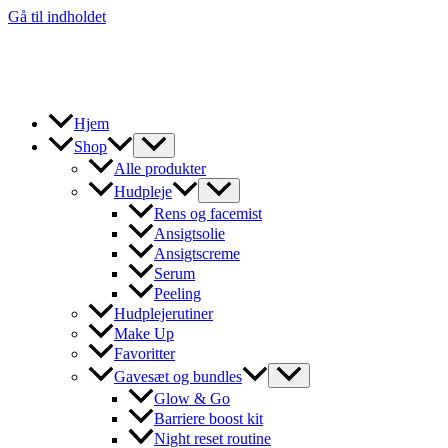
Gå til indholdet
Hjem
Shop
Alle produkter
Hudpleje
Rens og facemist
Ansigtsolie
Ansigtscreme
Serum
Peeling
Hudplejerutiner
Make Up
Favoritter
Gavesæt og bundles
Glow & Go
Barriere boost kit
Night reset routine