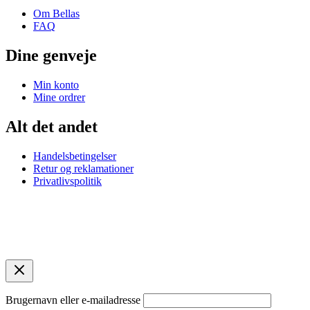
Om Bellas
FAQ
Dine genveje
Min konto
Mine ordrer
Alt det andet
Handelsbetingelser
Retur og reklamationer
Privatlivspolitik
© 2026 Bellas Copenhagen. 2920 Charlottenlund. CVR:
45869261.
Designet af
contentbya.dk
Brugernavn eller e-mailadresse