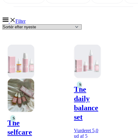
Filter
Spar 10%
The
daily
balance
set
Spar 10%
The
Vurderet 5,0
selfcare
ud af 5