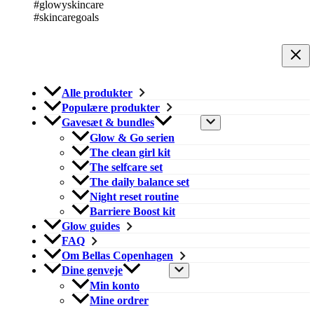
Alle produkter
Populære produkter
Gavesæt & bundles
Glow & Go serien
The clean girl kit
The selfcare set
The daily balance set
Night reset routine
Barriere Boost kit
Glow guides
FAQ
Om Bellas Copenhagen
Dine genveje
Min konto
Mine ordrer