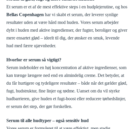
Et serum er et af de mest effektive steps i en hudplejerutine, og hos
Bellas Copenhagen
har vi skabt et serum, der leverer synlige
resultater uden at være hård mod huden. Vores serum arbejder
dybt i huden med aktive ingredienser, der fugter, beroliger og giver
mere ensartet glød – ideelt til dig, der ønsker en smuk, levende
hud med færre ujævnheder.
Hvorfor er serum så vigtigt?
Serum indeholder en høj koncentration af aktive ingredienser, som
kan trænge længere ned end en almindelig creme. Det betyder, at
du får hurtigere og tydeligere resultater – både når det gælder glød,
fugt, hudstruktur, fine linjer og rødme. Uanset om du vil styrke
hudbarrieren, give huden et fugt-boost eller reducere tørhedslinjer,
er serum det step, der gør forskellen.
Serum til alle hudtyper – også sensitiv hud
Vores serum er formuleret til at være effektivt, men stadig