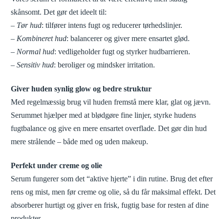
skånsomt. Det gør det ideelt til:
–
Tør hud
: tilfører intens fugt og reducerer tørhedslinjer.
–
Kombineret hud
: balancerer og giver mere ensartet glød.
–
Normal hud
: vedligeholder fugt og styrker hudbarrieren.
–
Sensitiv hud
: beroliger og mindsker irritation.
Giver huden synlig glow og bedre struktur
Med regelmæssig brug vil huden fremstå mere klar, glat og jævn.
Serummet hjælper med at blødgøre fine linjer, styrke hudens
fugtbalance og give en mere ensartet overflade. Det gør din hud
mere strålende – både med og uden makeup.
Perfekt under creme og olie
Serum fungerer som det “aktive hjerte” i din rutine. Brug det efter
rens og mist, men før creme og olie, så du får maksimal effekt. Det
absorberer hurtigt og giver en frisk, fugtig base for resten af dine
produkter.