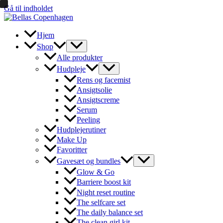
Gå til indholdet
Hjem
Shop
Alle produkter
Hudpleje
Rens og facemist
Ansigtsolie
Ansigtscreme
Serum
Peeling
Hudplejerutiner
Make Up
Favoritter
Gavesæt og bundles
Glow & Go
Barriere boost kit
Night reset routine
The selfcare set
The daily balance set
The clean girl kit