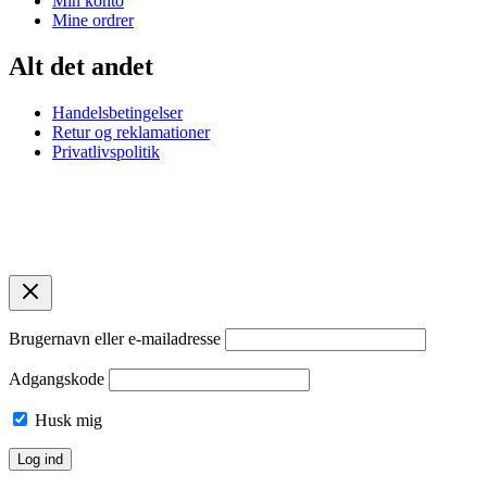
Min konto
Mine ordrer
Alt det andet
Handelsbetingelser
Retur og reklamationer
Privatlivspolitik
© 2026 Bellas Copenhagen. 2920 Charlottenlund. CVR:
45869261.
Designet af
contentbya.dk
Brugernavn eller e-mailadresse
Adgangskode
Husk mig