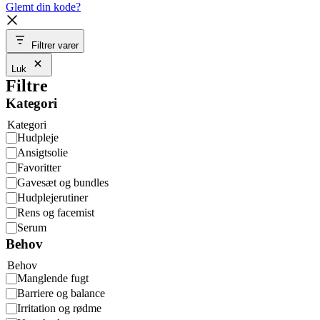
Glemt din kode?
Filtrer varer
Luk
Filtre
Kategori
Kategori
Hudpleje
Ansigtsolie
Favoritter
Gavesæt og bundles
Hudplejerutiner
Rens og facemist
Serum
Behov
Behov
Manglende fugt
Barriere og balance
Irritation og rødme