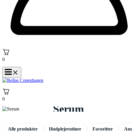
0
0
Serum
Alle produkter
Hudplejerutiner
Favoritter
Ans