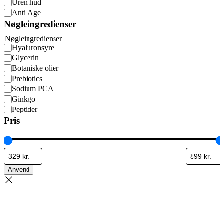
Uren hud
Anti Age
Nøgleingredienser
Nøgleingredienser
Hyaluronsyre
Glycerin
Botaniske olier
Prebiotics
Sodium PCA
Ginkgo
Peptider
Pris
Anvend