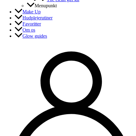
Menupunkt
Make Up
Hudplejerutiner
Favoritter
Om os
Glow guides