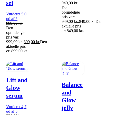
set
949,00
kr.
Den
oprindelige
Vurderet 5,0
pris var:
ud af 5
949,00 kr..
849,00
kr.
Den
999,00
kr.
aktuelle pris
Den
er: 849,00 kr..
oprindelige
pris var:
999,00 kr..
899,00
kr.
Den
aktuelle pris
er: 899,00 kr..
Lift and
Balance
Glow
and
serum
Glow
Vurderet 4,7
jelly
ud af 5