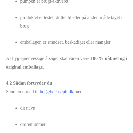
pumpen er brugt/aktiveret
produktet er testet, duftet til eller på anden måde taget i
brug
emballagen er smudset, beskadiget eller mangler
Af hygiejnemæssige årsager skal varen være
100 % uåbnet og i
original emballage
.
4.2 Sådan fortryder du
Send en e-mail til
hej@bellascph.dk
med:
dit navn
ordrenummer