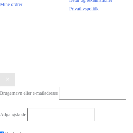
Retur og reklamationer
Mine ordrer
Privatlivspolitik
© 2026 Bellas Copenhagen. 2920 Charlottenlund.
CVR: 45869261.
Designet af
contentbya.dk
Brugernavn eller e-mailadresse
Adgangskode