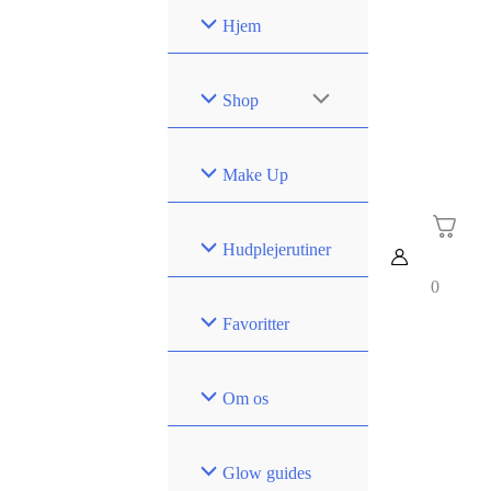
Gå
Hjem
til
indholdet
Shop
Make Up
Hudplejerutiner
0
Favoritter
Om os
Glow guides