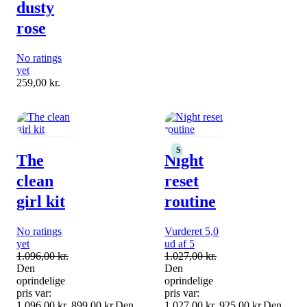
dusty
rose
No ratings
yet
259,00
kr.
Spar 10%
The
Night
clean
reset
girl kit
routine
No ratings
Vurderet 5,0
yet
ud af 5
1.096,00
kr.
1.027,00
kr.
Den
Den
oprindelige
oprindelige
pris var:
pris var:
1.096,00 kr..
899,00
kr.
Den
1.027,00 kr..
925,00
kr.
Den