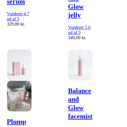
serum
Glow
Vurderet 4,7
jelly
ud af 5
329,00
kr.
Vurderet 5,0
ud af 5
349,00
kr.
Balance
and
Glow
facemist
Plump