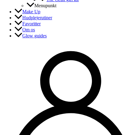
Menupunkt
Make Up
Hudplejerutiner
Favoritter
Om os
Glow guides