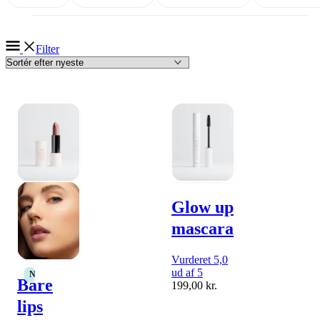
Filter
Glow up
mascara
Vurderet 5,0
ud af 5
NEW IN
Bare
199,00
kr.
lips