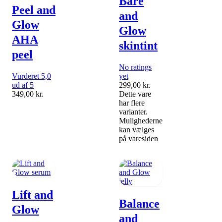
Bare
Peel and
and
Glow
Glow
AHA
skintint
peel
No ratings
Vurderet 5,0
yet
ud af 5
299,00
kr.
349,00
kr.
Dette vare
har flere
varianter.
Mulighederne
kan vælges
på varesiden
Lift and
Balance
Glow
and