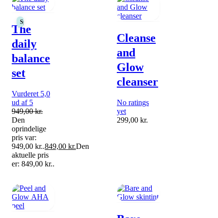
Spar 10%
The
Cleanse
daily
and
balance
Glow
set
cleanser
Vurderet 5,0
ud af 5
No ratings
949,00
kr.
yet
Den
299,00
kr.
oprindelige
pris var:
949,00 kr..
849,00
kr.
Den
aktuelle pris
er: 849,00 kr..