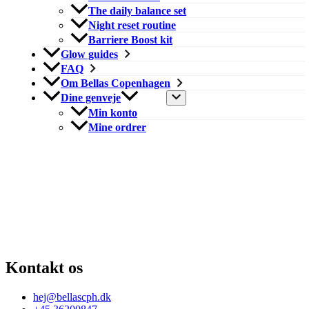
The daily balance set
Night reset routine
Barriere Boost kit
Glow guides
FAQ
Om Bellas Copenhagen
Dine genveje
Min konto
Mine ordrer
Kontakt os
hej@bellascph.dk