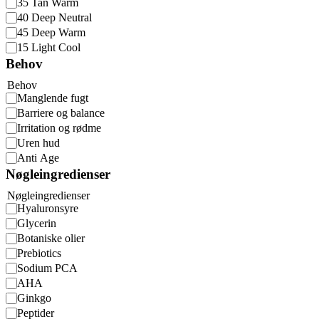
35 Tan Warm
40 Deep Neutral
45 Deep Warm
15 Light Cool
Behov
Behov
Manglende fugt
Barriere og balance
Irritation og rødme
Uren hud
Anti Age
Nøgleingredienser
Nøgleingredienser
Hyaluronsyre
Glycerin
Botaniske olier
Prebiotics
Sodium PCA
AHA
Ginkgo
Peptider