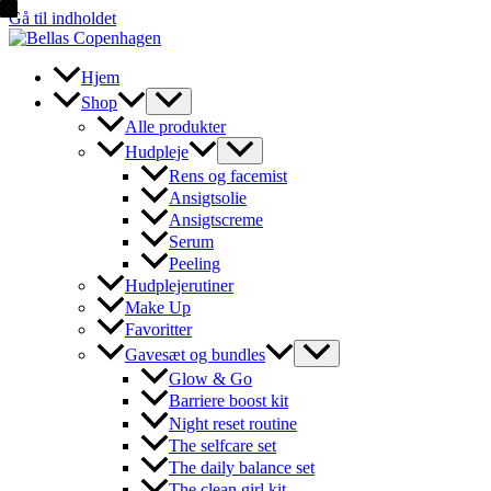
Gå til indholdet
Hjem
Shop
Alle produkter
Hudpleje
Rens og facemist
Ansigtsolie
Ansigtscreme
Serum
Peeling
Hudplejerutiner
Make Up
Favoritter
Gavesæt og bundles
Glow & Go
Barriere boost kit
Night reset routine
The selfcare set
The daily balance set
The clean girl kit