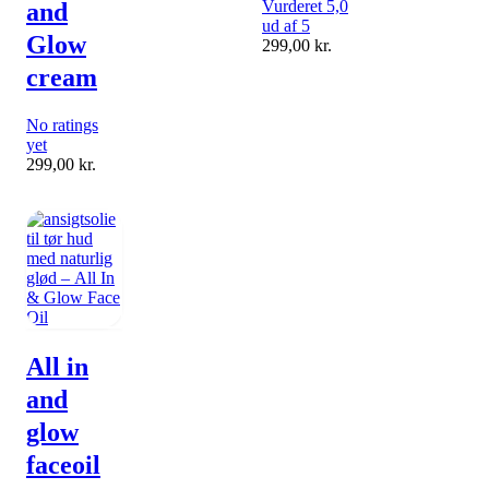
Vurderet 5,0
and
ud af 5
Glow
299,00
kr.
cream
No ratings
yet
299,00
kr.
All in
and
glow
faceoil