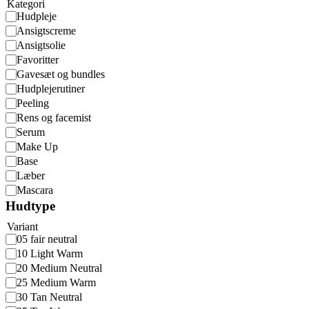
Kategori
Hudpleje
Ansigtscreme
Ansigtsolie
Favoritter
Gavesæt og bundles
Hudplejerutiner
Peeling
Rens og facemist
Serum
Make Up
Base
Læber
Mascara
Hudtype
Variant
05 fair neutral
10 Light Warm
20 Medium Neutral
25 Medium Warm
30 Tan Neutral