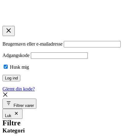
© 2026 Bellas Copenhagen. 2920 Charlottenlund. CVR:
45869261.
Designet af
contentbya.dk
Brugernavn eller e-mailadresse
Adgangskode
Husk mig
Glemt din kode?
Filtrer varer
Luk
Filtre
Kategori