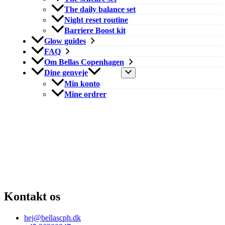
The daily balance set
Night reset routine
Barriere Boost kit
Glow guides
FAQ
Om Bellas Copenhagen
Dine genveje
Min konto
Mine ordrer
Kontakt os
hej@bellascph.dk