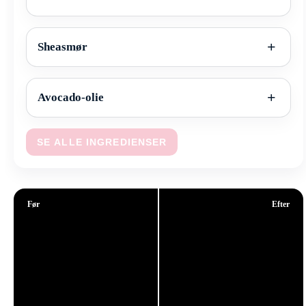
Sheasmør
Avocado-olie
SE ALLE INGREDIENSER
Før
Efter