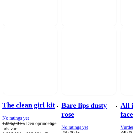
The clean girl kit
Bare lips dusty
All 
rose
face
No ratings yet
1.096,00
kr.
Den oprindelige
No ratings yet
Vurder
pris var:
259,00
kr.
349,0