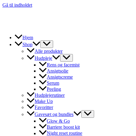
Gå til indholdet
Hjem
Shop
Alle produkter
Hudpleje
Rens og facemist
Ansigtsolie
Ansigtscreme
Serum
Peeling
Hudplejerutiner
Make Up
Favoritter
Gavesæt og bundles
Glow & Go
Barriere boost kit
Night reset routine