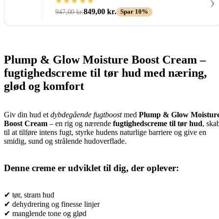
›
849,00
kr.
947,00
kr.
Spar 10%
Plump & Glow Moisture Boost Cream –
fugtighedscreme til tør hud med næring,
glød og komfort
Giv din hud et
dybdegående fugtboost
med
Plump & Glow Moistur
Boost Cream
– en rig og nærende
fugtighedscreme til tør hud
, ska
til at tilføre intens fugt, styrke hudens naturlige barriere og give en
smidig, sund og strålende hudoverflade.
Denne creme er udviklet til dig, der oplever:
✔ tør, stram hud
✔ dehydrering og finesse linjer
✔ manglende tone og glød