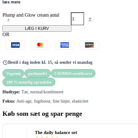
mere strålende udtryk.
læs mere
Plump and Glow cream antal
-
+
LÆG I KURV
OR
Bestil i dag inden kl. 15, så sender vi mandag
Vegansk
parfumefri
COSMOS-certificeret
100 % naturlig oprindelse
Hudtype:
Tør, normal/kombineret
Fokus:
Anti-age, fugtboost, fine linjer, elasticitet
Køb som sæt og spar penge
The daily balance set