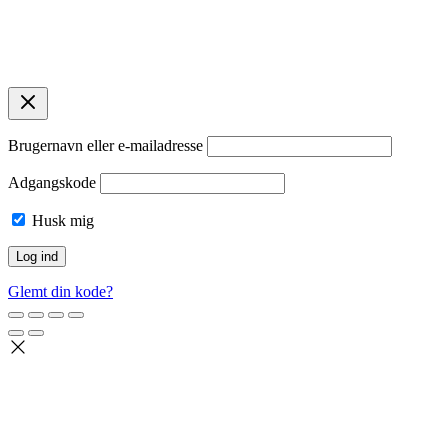
© 2026 Bellas Copenhagen. 2920 Charlottenlund. CVR:
45869261.
Designet af
contentbya.dk
Brugernavn eller e-mailadresse
Adgangskode
Husk mig
Glemt din kode?